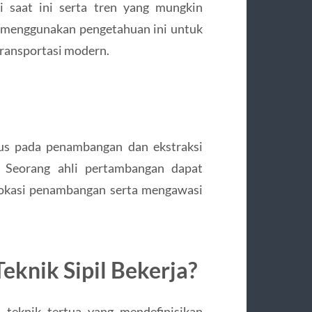
i saat ini serta tren yang mungkin
 menggunakan pengetahuan ini untuk
ransportasi modern.
kus pada penambangan dan ekstraksi
a. Seorang ahli pertambangan dapat
lokasi penambangan serta mengawasi
eknik Sipil Bekerja?
n teknik tertua yang mendefinisikan