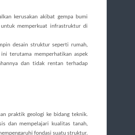
lkan kerusakan akibat gempa bumi
untuk memperkuat infrastruktur di
pin desain struktur seperti rumah,
ini terutama memperhatikan aspek
ahannya dan tidak rentan terhadap
pan praktik geologi ke bidang teknik.
is dan mempelajari kualitas tanah,
 mempengaruhi fondasi suatu struktur.