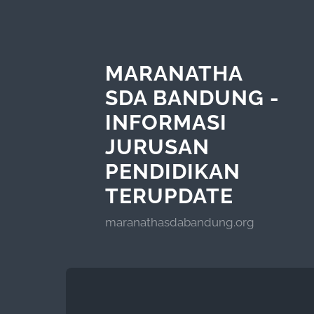
MARANATHA
SDA BANDUNG -
INFORMASI
JURUSAN
PENDIDIKAN
TERUPDATE
maranathasdabandung.org