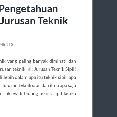
: Pengetahuan
 Jurusan Teknik
MENTS
knik yang paling banyak diminati dan
usan teknik ini: Jurusan Teknik Sipil!
i lebih dalam apa itu teknik sipil, apa
i lulusan teknik sipil dan ilmu apa saja
 sukses di bidang teknik sipil ketika