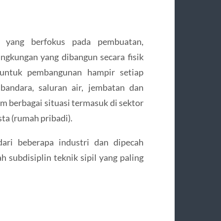
ri yang berfokus pada pembuatan,
ngkungan yang dibangun secara fisik
b untuk pembangunan hampir setiap
bandara, saluran air, jembatan dan
am berbagai situasi termasuk di sektor
ta (rumah pribadi).
ari beberapa industri dan dipecah
h subdisiplin teknik sipil yang paling