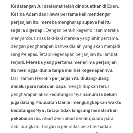
Kedatangan Juruselamat telah dinubuatkan di Eden.
Ketika Adam dan Hawa pertama kali mendengar
perjanjian itu, mereka mengharap supaya hal itu
segera digenapi
. Dengan penuh kegembiraan mereka
menyambut anak laki-laki mereka yang lahir pertama,
dengan pengharapan bahwa dialah yang akan menjadi
sang Pelepas. Tetapi kegenapan perjanjian itu lambat
terjadi.
Mereka yang pertama menerima perjanjian
itu meninggal dunia tanpa melihat kegenapannya
.
Dari zaman Henokh
perjanjian itu diulang-ulang
melalui para nabi dan bapa
, menghidupkan terus
pengharapan akan kedatanganNya
namum Ia belum
juga datang
.
Nubuatan Daniel mengungkapkan waktu
kedatanganNya , tetapi tidak langsung menafsirkan
pekabaran itu.
Abad demi abad berlalu; suara para
nabi bungkam. Tangan si penindas berat terhadap