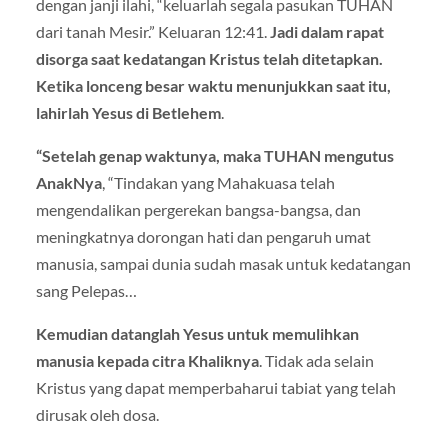
dengan janji ilahi, “keluarlah segala pasukan TUHAN
dari tanah Mesir.” Keluaran 12:41.
Jadi dalam rapat
disorga saat kedatangan Kristus telah ditetapkan.
Ketika lonceng besar waktu menunjukkan saat itu,
lahirlah Yesus di Betlehem
.
“Setelah genap waktunya, maka TUHAN mengutus
AnakNya
, “Tindakan yang Mahakuasa telah
mengendalikan pergerekan bangsa-bangsa, dan
meningkatnya dorongan hati dan pengaruh umat
manusia, sampai dunia sudah masak untuk kedatangan
sang Pelepas…
Kemudian datanglah Yesus untuk memulihkan
manusia kepada citra Khaliknya
. Tidak ada selain
Kristus yang dapat memperbaharui tabiat yang telah
dirusak oleh dosa.