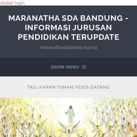
sbobet login
MARANATHA SDA BANDUNG -
INFORMASI JURUSAN
PENDIDIKAN TERUPDATE
maranathasdabandung.org
SHOW MENU
TAG:
KAPAN TUHAN YESUS DATANG