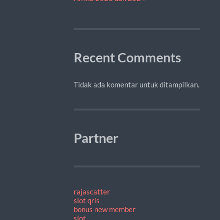
Recent Comments
Tidak ada komentar untuk ditampilkan.
Partner
rajascatter
slot qris
bonus new member
slot