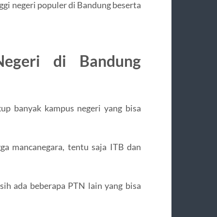
nggi negeri populer di Bandung beserta
Negeri di Bandung
ukup banyak kampus negeri yang bisa
ga mancanegara, tentu saja ITB dan
sih ada beberapa PTN lain yang bisa