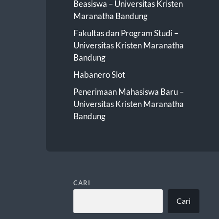
Beasiswa – Universitas Kristen
Maranatha Bandung
Fakultas dan Program Studi –
Universitas Kristen Maranatha
Bandung
Habanero Slot
Penerimaan Mahasiswa Baru –
Universitas Kristen Maranatha
Bandung
CARI
Cari