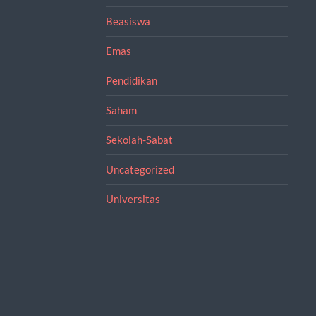
Beasiswa
Emas
Pendidikan
Saham
Sekolah-Sabat
Uncategorized
Universitas