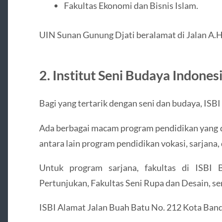
Fakultas Ekonomi dan Bisnis Islam.
UIN Sunan Gunung Djati beralamat di Jalan A.H
2. Institut Seni Budaya Indone
Bagi yang tertarik dengan seni dan budaya, ISBI
Ada berbagai macam program pendidikan yang di
antara lain program pendidikan vokasi, sarjana, 
Untuk program sarjana, fakultas di ISBI 
Pertunjukan, Fakultas Seni Rupa dan Desain, s
ISBI Alamat Jalan Buah Batu No. 212 Kota Ban