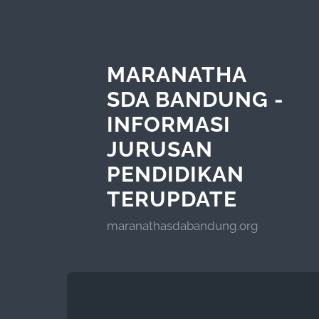
MARANATHA
SDA BANDUNG -
INFORMASI
JURUSAN
PENDIDIKAN
TERUPDATE
maranathasdabandung.org