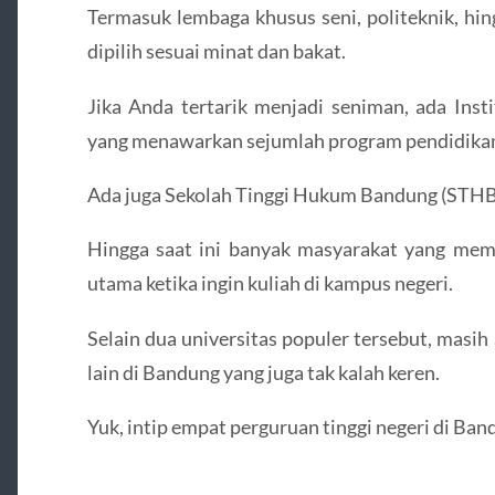
Termasuk lembaga khusus seni, politeknik, hi
dipilih sesuai minat dan bakat.
Jika Anda tertarik menjadi seniman, ada Inst
yang menawarkan sejumlah program pendidikan
Ada juga Sekolah Tinggi Hukum Bandung (STHB)
Hingga saat ini banyak masyarakat yang mem
utama ketika ingin kuliah di kampus negeri.
Selain dua universitas populer tersebut, masih
lain di Bandung yang juga tak kalah keren.
Yuk, intip empat perguruan tinggi negeri di Ban