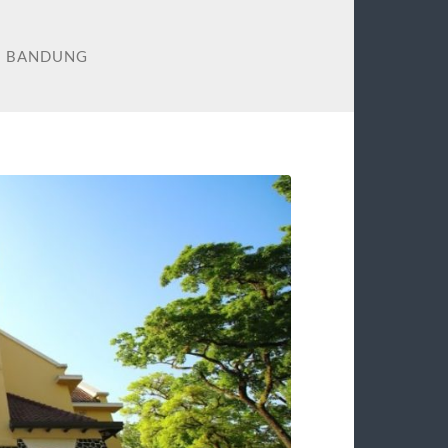
DI BANDUNG