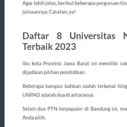
Agar lebih jelas, berikut beberapa perguruan ti
jurusannya. Catatan, ya!
Daftar 8 Universitas 
Terbaik 2023
Ibu kota Provinsi Jawa Barat ini memiliki c
dijadikan pilihan pendidikan.
Beberapa kampus bahkan sudah terkenal hing
UNPAD adalah dua di antaranya.
Selain dua PTN terpopuler di Bandung ini, ma
Anda pilih.