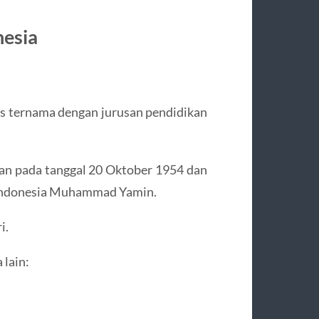
nesia
tas ternama dengan jurusan pendidikan
ikan pada tanggal 20 Oktober 1954 dan
 Indonesia Muhammad Yamin.
i.
 lain: