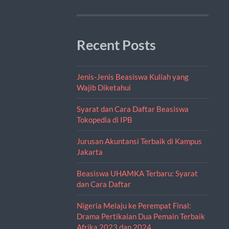
Recent Posts
Jenis-Jenis Beasiswa Kuliah yang
Wajib Diketahui
Syarat dan Cara Daftar Beasiswa
Tokopedia di IPB
Jurusan Akuntansi Terbaik di Kampus
Jakarta
Beasiswa UHAMKA Terbaru: Syarat
dan Cara Daftar
Nigeria Melaju ke Perempat Final:
Drama Pertikaian Dua Pemain Terbaik
Afrika 2023 dan 2024