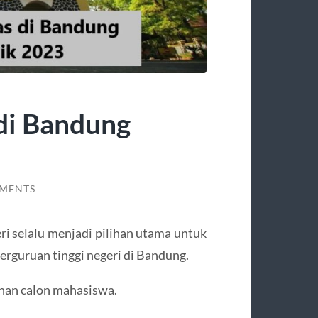
 di Bandung
MENTS
ri selalu menjadi pilihan utama untuk
erguruan tinggi negeri di Bandung.
ihan calon mahasiswa.