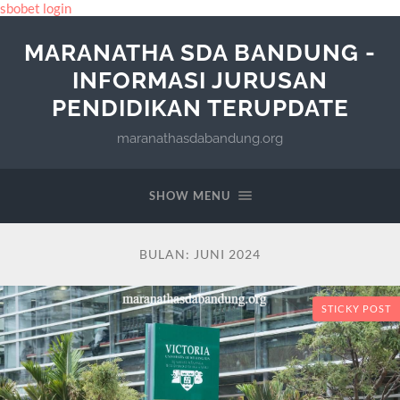
sbobet login
MARANATHA SDA BANDUNG -
INFORMASI JURUSAN
PENDIDIKAN TERUPDATE
maranathasdabandung.org
SHOW MENU
BULAN:
JUNI 2024
STICKY POST