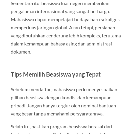
Sementara itu, beasiswa luar negeri memberikan
pengalaman internasional yang sangat berharga.
Mahasiswa dapat mempelajari budaya baru sekaligus
memperluas jaringan global. Akan tetapi, persiapan
yang dibutuhkan cenderung lebih kompleks, terutama
dalam kemampuan bahasa asing dan administrasi
dokumen.
Tips Memilih Beasiswa yang Tepat
Sebelum mendaftar, mahasiswa perlu menyesuaikan
pilihan beasiswa dengan kondisi dan kemampuan
pribadi. Jangan hanya tergiur oleh nominal bantuan
yang besar tanpa memahami persyaratannya.
Selain itu, pastikan program beasiswa berasal dari