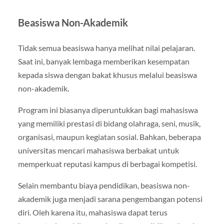
Beasiswa Non-Akademik
Tidak semua beasiswa hanya melihat nilai pelajaran.
Saat ini, banyak lembaga memberikan kesempatan
kepada siswa dengan bakat khusus melalui beasiswa
non-akademik.
Program ini biasanya diperuntukkan bagi mahasiswa
yang memiliki prestasi di bidang olahraga, seni, musik,
organisasi, maupun kegiatan sosial. Bahkan, beberapa
universitas mencari mahasiswa berbakat untuk
memperkuat reputasi kampus di berbagai kompetisi.
Selain membantu biaya pendidikan, beasiswa non-
akademik juga menjadi sarana pengembangan potensi
diri. Oleh karena itu, mahasiswa dapat terus