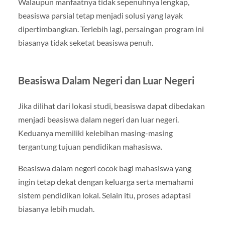
Walaupun manfaatnya tidak sepenuhnya lengkap,
beasiswa parsial tetap menjadi solusi yang layak
dipertimbangkan. Terlebih lagi, persaingan program ini
biasanya tidak seketat beasiswa penuh.
Beasiswa Dalam Negeri dan Luar Negeri
Jika dilihat dari lokasi studi, beasiswa dapat dibedakan
menjadi beasiswa dalam negeri dan luar negeri.
Keduanya memiliki kelebihan masing-masing
tergantung tujuan pendidikan mahasiswa.
Beasiswa dalam negeri cocok bagi mahasiswa yang
ingin tetap dekat dengan keluarga serta memahami
sistem pendidikan lokal. Selain itu, proses adaptasi
biasanya lebih mudah.