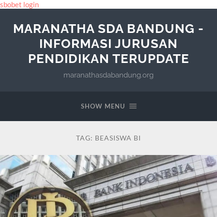
sbobet login
MARANATHA SDA BANDUNG -
INFORMASI JURUSAN
PENDIDIKAN TERUPDATE
maranathasdabandung.org
SHOW MENU
TAG:
BEASISWA BI