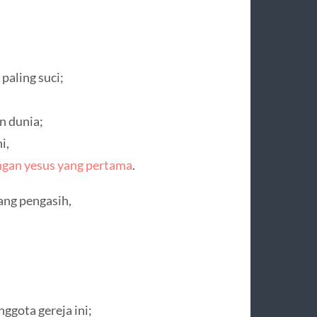
aling suci;
n dunia;
i,
ngan yesus yang pertama
.
ang pengasih,
ggota gereja ini;