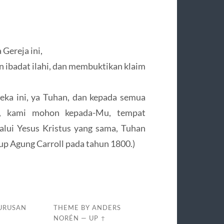
Gereja ini,
ibadat ilahi, dan membuktikan klaim
eka ini, ya Tuhan, dan kepada semua
lah, kami mohon kepada-Mu, tempat
alui Yesus Kristus yang sama, Tuhan
up Agung Carroll pada tahun 1800.)
URUSAN
THEME BY
ANDERS
NORÉN
—
UP ↑