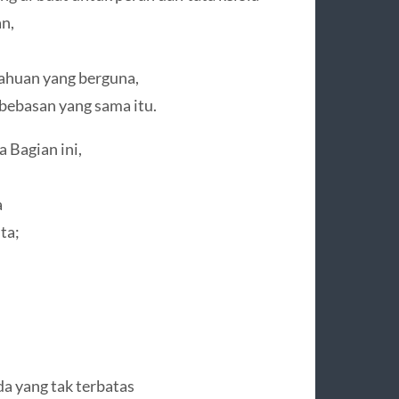
n,
ahuan yang berguna,
bebasan yang sama itu.
 Bagian ini,
a
ta;
a yang tak terbatas