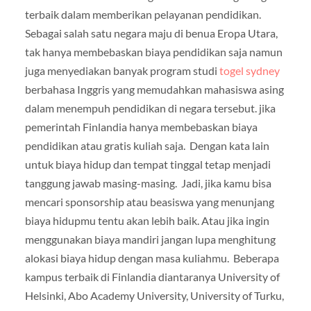
terbaik dalam memberikan pelayanan pendidikan.
Sebagai salah satu negara maju di benua Eropa Utara,
tak hanya membebaskan biaya pendidikan saja namun
juga menyediakan banyak program studi
togel sydney
berbahasa Inggris yang memudahkan mahasiswa asing
dalam menempuh pendidikan di negara tersebut. jika
pemerintah Finlandia hanya membebaskan biaya
pendidikan atau gratis kuliah saja. Dengan kata lain
untuk biaya hidup dan tempat tinggal tetap menjadi
tanggung jawab masing-masing. Jadi, jika kamu bisa
mencari sponsorship atau beasiswa yang menunjang
biaya hidupmu tentu akan lebih baik. Atau jika ingin
menggunakan biaya mandiri jangan lupa menghitung
alokasi biaya hidup dengan masa kuliahmu. Beberapa
kampus terbaik di Finlandia diantaranya University of
Helsinki, Abo Academy University, University of Turku,