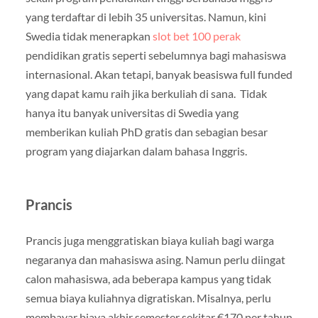
yang terdaftar di lebih 35 universitas. Namun, kini
Swedia tidak menerapkan
slot bet 100 perak
pendidikan gratis seperti sebelumnya bagi mahasiswa
internasional. Akan tetapi, banyak beasiswa full funded
yang dapat kamu raih jika berkuliah di sana. Tidak
hanya itu banyak universitas di Swedia yang
memberikan kuliah PhD gratis dan sebagian besar
program yang diajarkan dalam bahasa Inggris.
Prancis
Prancis juga menggratiskan biaya kuliah bagi warga
negaranya dan mahasiswa asing. Namun perlu diingat
calon mahasiswa, ada beberapa kampus yang tidak
semua biaya kuliahnya digratiskan. Misalnya, perlu
membayar biaya akhir semester sekitar €170 per tahun