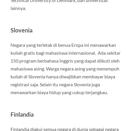
Technical University of Denmark, dan universitas
lainnya.
Slovenia
Negara yang terletak di benua Eropa ini menawarkan
kuliah gratis bagi mahasiswa internasional. Ada sekitar
150 program berbahasa Inggris yang dapat diikuti oleh
mahasiswa asing. Warga negara asing yang menempuh
kuliah di Slovenia hanya diwajibkan membayar biaya
registrasi saja. Selain itu negara Slovenia juga
menawarkan biaya hidup yang cukup terjangkau.
Finlandia
Finlandia diakui semua negara di dunia sebagai negara