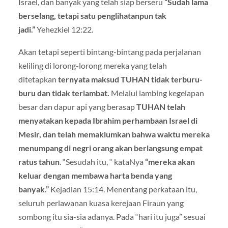
Israel, dan banyak yang telah siap berseru
“Sudah lama
berselang, tetapi satu penglihatanpun tak
jadi.”
Yehezkiel 12:22.
Akan tetapi seperti bintang-bintang pada perjalanan
keliling di lorong-lorong mereka yang telah
ditetapkan
ternyata maksud TUHAN tidak terburu-
buru dan tidak terlambat.
Melalui lambing kegelapan
besar dan dapur api yang berasap
TUHAN telah
menyatakan kepada Ibrahim perhambaan Israel di
Mesir, dan telah memaklumkan bahwa waktu mereka
menumpang di negri orang akan berlangsung empat
ratus tahun
. “Sesudah itu, “ kataNya
“mereka akan
keluar dengan membawa harta benda yang
banyak.”
Kejadian 15:14. Menentang perkataan itu,
seluruh perlawanan kuasa kerejaan Firaun yang
sombong itu sia-sia adanya. Pada “hari itu juga” sesuai