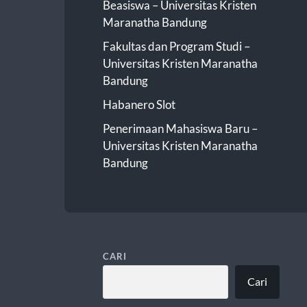
Beasiswa – Universitas Kristen
Maranatha Bandung
Fakultas dan Program Studi –
Universitas Kristen Maranatha
Bandung
Habanero Slot
Penerimaan Mahasiswa Baru –
Universitas Kristen Maranatha
Bandung
CARI
Cari