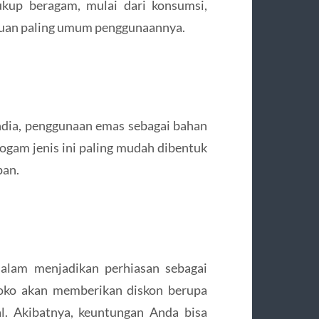
ukup beragam, mulai dari konsumsi,
ujuan paling umum penggunaannya.
ndia, penggunaan emas sebagai bahan
ogam jenis ini paling mudah dibentuk
pan.
dalam menjadikan perhiasan sebagai
k toko akan memberikan diskon berupa
al. Akibatnya, keuntungan Anda bisa