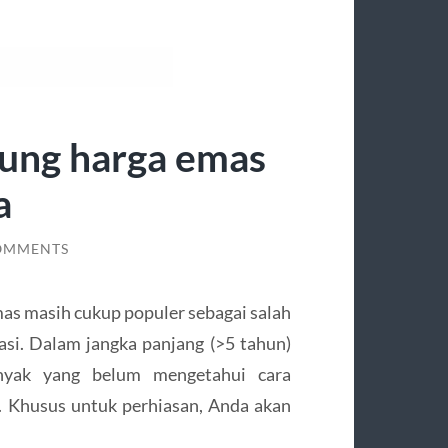
tung harga emas
a
OMMENTS
as masih cukup populer sebagai salah
tasi. Dalam jangka panjang (>5 tahun)
nyak yang belum mengetahui cara
. Khusus untuk perhiasan, Anda akan