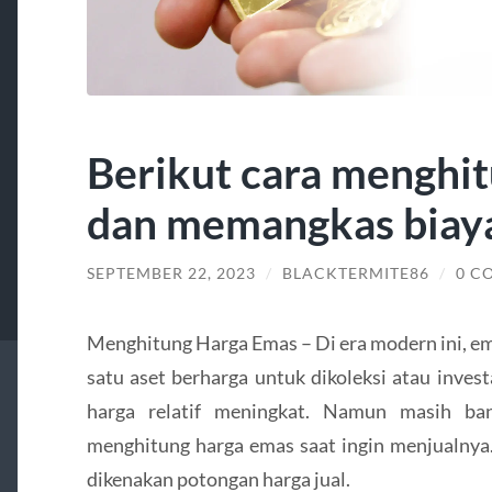
Berikut cara menghi
dan memangkas biay
SEPTEMBER 22, 2023
/
BLACKTERMITE86
/
0 C
Menghitung Harga Emas – Di era modern ini, em
satu aset berharga untuk dikoleksi atau inves
harga relatif meningkat. Namun masih ba
menghitung harga emas saat ingin menjualnya
dikenakan potongan harga jual.