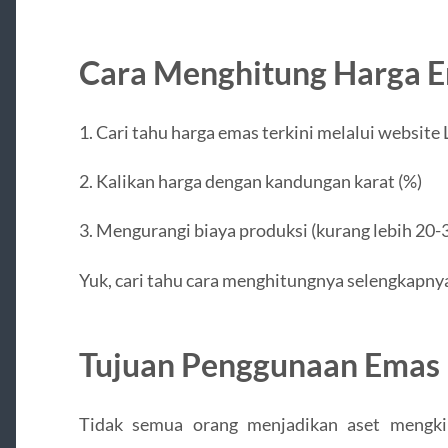
Cara Menghitung Harga E
1. Cari tahu harga emas terkini melalui website 
2. Kalikan harga dengan kandungan karat (%)
3. Mengurangi biaya produksi (kurang lebih 20-
Yuk, cari tahu cara menghitungnya selengkapnya 
Tujuan Penggunaan Emas
Tidak semua orang menjadikan aset mengkila