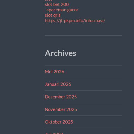
slot bet 200
spaceman gacor
slot qris
https://jf-pkpm.info/informasi/
Archives
Mei 2026
Januari 2026
Desember 2025
November 2025
Oktober 2025