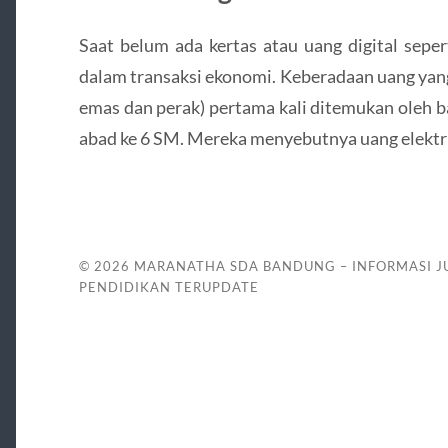
Saat belum ada kertas atau uang digital seper
dalam transaksi ekonomi. Keberadaan uang yan
emas dan perak) pertama kali ditemukan oleh ba
abad ke 6 SM. Mereka menyebutnya uang elekt
© 2026
MARANATHA SDA BANDUNG – INFORMASI J
PENDIDIKAN TERUPDATE