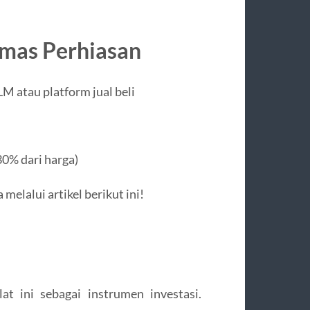
mas Perhiasan
LM atau platform jual beli
30% dari harga)
melalui artikel berikut ini!
t ini sebagai instrumen investasi.