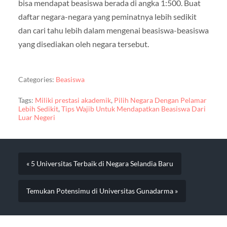
bisa mendapat beasiswa berada di angka 1:500. Buat
daftar negara-negara yang peminatnya lebih sedikit
dan cari tahu lebih dalam mengenai beasiswa-beasiswa
yang disediakan oleh negara tersebut.
Categories:
Beasiswa
Tags:
Miliki prestasi akademik
,
Pilih Negara Dengan Pelamar
Lebih Sedikit
,
Tips Wajib Untuk Mendapatkan Beasiswa Dari
Luar Negeri
« 5 Universitas Terbaik di Negara Selandia Baru
Temukan Potensimu di Universitas Gunadarma »