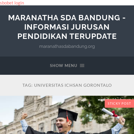
sbobet login
MARANATHA SDA BANDUNG -
INFORMASI JURUSAN
PENDIDIKAN TERUPDATE
maranathasdabandung.org
SHOW MENU
TAG:
UNIVERSITAS ICHSAN GORONTALO
STICKY POST