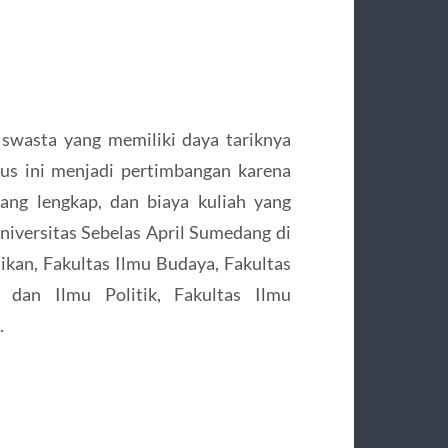
swasta yang memiliki daya tariknya
us ini menjadi pertimbangan karena
yang lengkap, dan biaya kuliah yang
Universitas Sebelas April Sumedang di
ikan, Fakultas Ilmu Budaya, Fakultas
 dan Ilmu Politik, Fakultas Ilmu
.