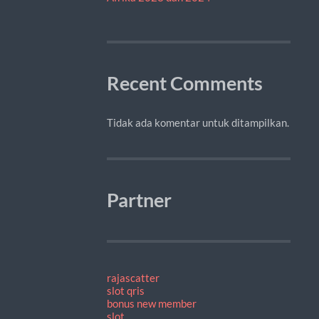
Recent Comments
Tidak ada komentar untuk ditampilkan.
Partner
rajascatter
slot qris
bonus new member
slot