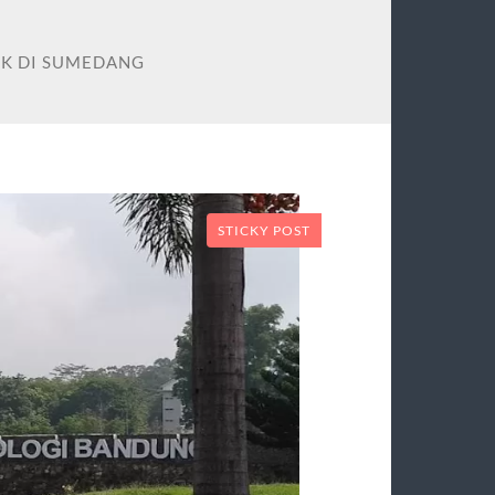
IK DI SUMEDANG
STICKY POST