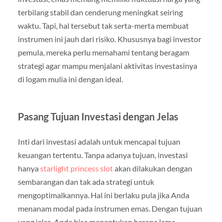
terbilang stabil dan cenderung meningkat seiring
waktu. Tapi, hal tersebut tak serta-merta membuat
instrumen ini jauh dari risiko. Khususnya bagi investor
pemula, mereka perlu memahami tentang beragam
strategi agar mampu menjalani aktivitas investasinya
di logam mulia ini dengan ideal.
Pasang Tujuan Investasi dengan Jelas
Inti dari investasi adalah untuk mencapai tujuan
keuangan tertentu. Tanpa adanya tujuan, investasi
hanya
starlight princess slot
akan dilakukan dengan
sembarangan dan tak ada strategi untuk
mengoptimalkannya. Hal ini berlaku pula jika Anda
menanam modal pada instrumen emas. Dengan tujuan
yang jelas, Anda bisa menentukan berapa lama