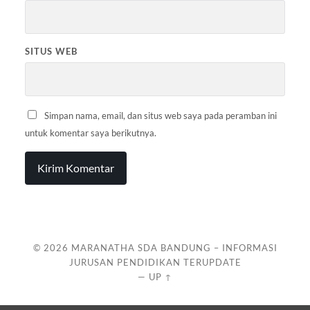
SITUS WEB
Simpan nama, email, dan situs web saya pada peramban ini
untuk komentar saya berikutnya.
© 2026
MARANATHA SDA BANDUNG – INFORMASI
JURUSAN PENDIDIKAN TERUPDATE
—
UP ↑