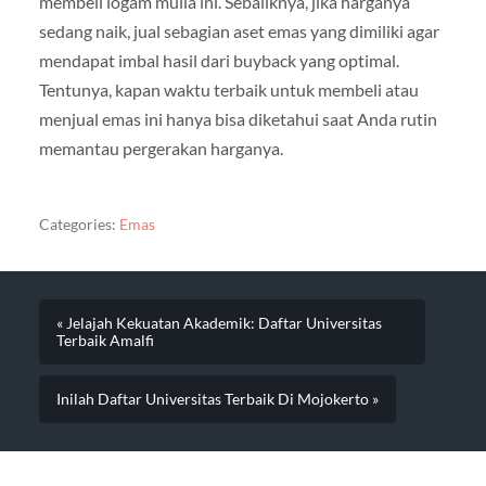
membeli logam mulia ini. Sebaliknya, jika harganya
sedang naik, jual sebagian aset emas yang dimiliki agar
mendapat imbal hasil dari buyback yang optimal.
Tentunya, kapan waktu terbaik untuk membeli atau
menjual emas ini hanya bisa diketahui saat Anda rutin
memantau pergerakan harganya.
Categories:
Emas
« Jelajah Kekuatan Akademik: Daftar Universitas
Terbaik Amalfi
Inilah Daftar Universitas Terbaik Di Mojokerto »