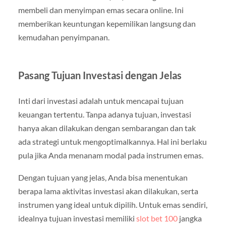
membeli dan menyimpan emas secara online. Ini
memberikan keuntungan kepemilikan langsung dan
kemudahan penyimpanan.
Pasang Tujuan Investasi dengan Jelas
Inti dari investasi adalah untuk mencapai tujuan
keuangan tertentu. Tanpa adanya tujuan, investasi
hanya akan dilakukan dengan sembarangan dan tak
ada strategi untuk mengoptimalkannya. Hal ini berlaku
pula jika Anda menanam modal pada instrumen emas.
Dengan tujuan yang jelas, Anda bisa menentukan
berapa lama aktivitas investasi akan dilakukan, serta
instrumen yang ideal untuk dipilih. Untuk emas sendiri,
idealnya tujuan investasi memiliki
slot bet 100
jangka