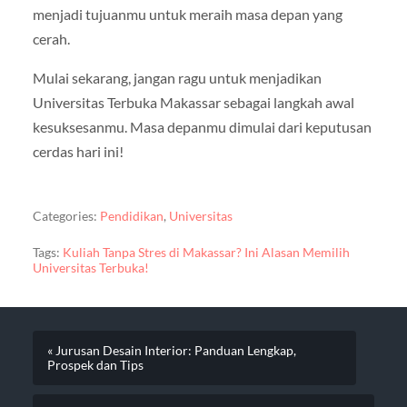
menjadi tujuanmu untuk meraih masa depan yang
cerah.
Mulai sekarang, jangan ragu untuk menjadikan
Universitas Terbuka Makassar sebagai langkah awal
kesuksesanmu. Masa depanmu dimulai dari keputusan
cerdas hari ini!
Categories:
Pendidikan
,
Universitas
Tags:
Kuliah Tanpa Stres di Makassar? Ini Alasan Memilih
Universitas Terbuka!
« Jurusan Desain Interior: Panduan Lengkap,
Prospek dan Tips