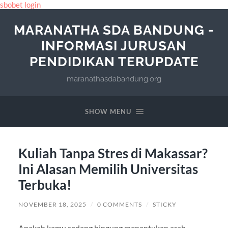
sbobet login
MARANATHA SDA BANDUNG -
INFORMASI JURUSAN
PENDIDIKAN TERUPDATE
maranathasdabandung.org
SHOW MENU
Kuliah Tanpa Stres di Makassar?
Ini Alasan Memilih Universitas
Terbuka!
NOVEMBER 18, 2025
/
0 COMMENTS
/
STICKY
Apakah kamu sedang bingung menentukan arah