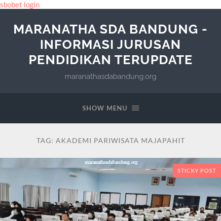
sbobet login
MARANATHA SDA BANDUNG -
INFORMASI JURUSAN
PENDIDIKAN TERUPDATE
maranathasdabandung.org
SHOW MENU
TAG:
AKADEMI PARIWISATA MAJAPAHIT
STICKY POST