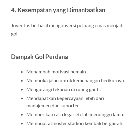
4. Kesempatan yang Dimanfaatkan
Juventus berhasil mengonversi peluang emas menjadi
gol.
Dampak Gol Perdana
Menambah motivasi pemain.
Membuka jalan untuk kemenangan berikutnya.
Mengurangi tekanan di ruang ganti.
Mendapatkan kepercayaan lebih dari
manajemen dan suporter.
Memberikan rasa lega setelah menunggu lama.
Membuat atmosfer stadion kembali bergairah.