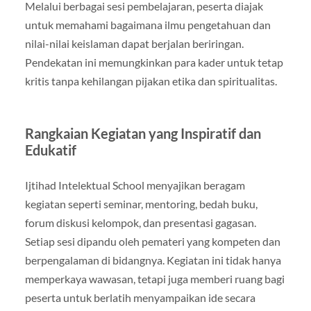
Melalui berbagai sesi pembelajaran, peserta diajak
untuk memahami bagaimana ilmu pengetahuan dan
nilai-nilai keislaman dapat berjalan beriringan.
Pendekatan ini memungkinkan para kader untuk tetap
kritis tanpa kehilangan pijakan etika dan spiritualitas.
Rangkaian Kegiatan yang Inspiratif dan
Edukatif
Ijtihad Intelektual School menyajikan beragam
kegiatan seperti seminar, mentoring, bedah buku,
forum diskusi kelompok, dan presentasi gagasan.
Setiap sesi dipandu oleh pemateri yang kompeten dan
berpengalaman di bidangnya. Kegiatan ini tidak hanya
memperkaya wawasan, tetapi juga memberi ruang bagi
peserta untuk berlatih menyampaikan ide secara