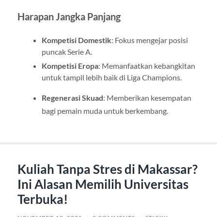
Harapan Jangka Panjang
Kompetisi Domestik
: Fokus mengejar posisi
puncak Serie A.
Kompetisi Eropa
: Memanfaatkan kebangkitan
untuk tampil lebih baik di Liga Champions.
Regenerasi Skuad
: Memberikan kesempatan
bagi pemain muda untuk berkembang.
Kuliah Tanpa Stres di Makassar?
Ini Alasan Memilih Universitas
Terbuka!