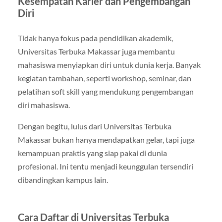
Kesempatan Karier dan Pengembangan
Diri
Tidak hanya fokus pada pendidikan akademik,
Universitas Terbuka Makassar juga membantu
mahasiswa menyiapkan diri untuk dunia kerja. Banyak
kegiatan tambahan, seperti workshop, seminar, dan
pelatihan soft skill yang mendukung pengembangan
diri mahasiswa.
Dengan begitu, lulus dari Universitas Terbuka
Makassar bukan hanya mendapatkan gelar, tapi juga
kemampuan praktis yang siap pakai di dunia
profesional. Ini tentu menjadi keunggulan tersendiri
dibandingkan kampus lain.
Cara Daftar di Universitas Terbuka