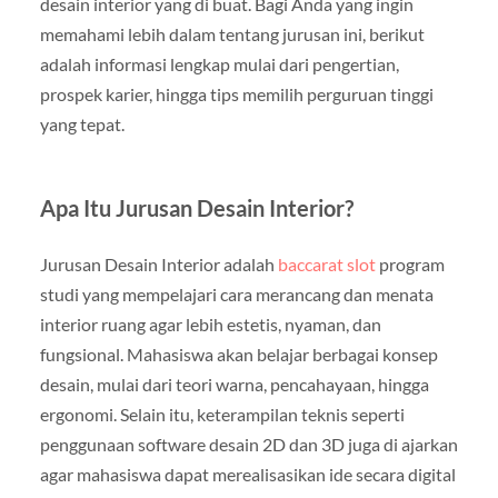
desain interior yang di buat. Bagi Anda yang ingin
memahami lebih dalam tentang jurusan ini, berikut
adalah informasi lengkap mulai dari pengertian,
prospek karier, hingga tips memilih perguruan tinggi
yang tepat.
Apa Itu Jurusan Desain Interior?
Jurusan Desain Interior adalah
baccarat slot
program
studi yang mempelajari cara merancang dan menata
interior ruang agar lebih estetis, nyaman, dan
fungsional. Mahasiswa akan belajar berbagai konsep
desain, mulai dari teori warna, pencahayaan, hingga
ergonomi. Selain itu, keterampilan teknis seperti
penggunaan software desain 2D dan 3D juga di ajarkan
agar mahasiswa dapat merealisasikan ide secara digital