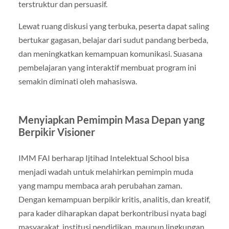
terstruktur dan persuasif.
Lewat ruang diskusi yang terbuka, peserta dapat saling
bertukar gagasan, belajar dari sudut pandang berbeda,
dan meningkatkan kemampuan komunikasi. Suasana
pembelajaran yang interaktif membuat program ini
semakin diminati oleh mahasiswa.
Menyiapkan Pemimpin Masa Depan yang
Berpikir Visioner
IMM FAI berharap Ijtihad Intelektual School bisa
menjadi wadah untuk melahirkan pemimpin muda
yang mampu membaca arah perubahan zaman.
Dengan kemampuan berpikir kritis, analitis, dan kreatif,
para kader diharapkan dapat berkontribusi nyata bagi
masyarakat, institusi pendidikan, maupun lingkungan