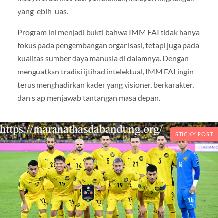
yang lebih luas.
Program ini menjadi bukti bahwa IMM FAI tidak hanya
fokus pada pengembangan organisasi, tetapi juga pada
kualitas sumber daya manusia di dalamnya. Dengan
menguatkan tradisi ijtihad intelektual, IMM FAI ingin
terus menghadirkan kader yang visioner, berkarakter,
dan siap menjawab tantangan masa depan.
STICKY POST