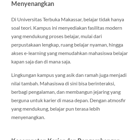
Menyenangkan
Di Universitas Terbuka Makassar, belajar tidak hanya
soal teori. Kampus ini menyediakan fasilitas modern
yang mendukung proses belajar, mulai dari
perpustakaan lengkap, ruang belajar nyaman, hingga
akses e-learning yang memudahkan mahasiswa belajar
kapan saja dan di mana saja.
Lingkungan kampus yang asik dan ramah juga menjadi
nilai tambah. Mahasiswa di sini bisa berinteraksi,
berbagi pengalaman, dan membangun jejaring yang
berguna untuk karier di masa depan. Dengan atmosfir
yang mendukung, belajar pun terasa lebih
menyenangkan.