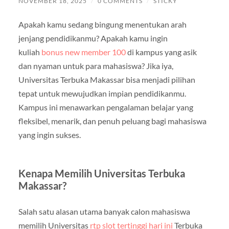
NOVEMBER 18, 2025
/
0 COMMENTS
/
STICKY
Apakah kamu sedang bingung menentukan arah
jenjang pendidikanmu? Apakah kamu ingin
kuliah
bonus new member 100
di kampus yang asik
dan nyaman untuk para mahasiswa? Jika iya,
Universitas Terbuka Makassar bisa menjadi pilihan
tepat untuk mewujudkan impian pendidikanmu.
Kampus ini menawarkan pengalaman belajar yang
fleksibel, menarik, dan penuh peluang bagi mahasiswa
yang ingin sukses.
Kenapa Memilih Universitas Terbuka
Makassar?
Salah satu alasan utama banyak calon mahasiswa
memilih Universitas
rtp slot tertinggi hari ini
Terbuka