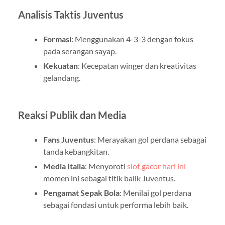
Analisis Taktis Juventus
Formasi
: Menggunakan 4-3-3 dengan fokus
pada serangan sayap.
Kekuatan
: Kecepatan winger dan kreativitas
gelandang.
Reaksi Publik dan Media
Fans Juventus
: Merayakan gol perdana sebagai
tanda kebangkitan.
Media Italia
: Menyoroti
slot gacor hari ini
momen ini sebagai titik balik Juventus.
Pengamat Sepak Bola
: Menilai gol perdana
sebagai fondasi untuk performa lebih baik.