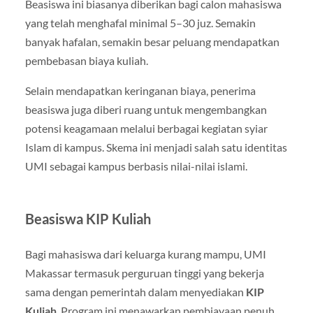
Beasiswa ini biasanya diberikan bagi calon mahasiswa
yang telah menghafal minimal 5–30 juz. Semakin
banyak hafalan, semakin besar peluang mendapatkan
pembebasan biaya kuliah.
Selain mendapatkan keringanan biaya, penerima
beasiswa juga diberi ruang untuk mengembangkan
potensi keagamaan melalui berbagai kegiatan syiar
Islam di kampus. Skema ini menjadi salah satu identitas
UMI sebagai kampus berbasis nilai-nilai islami.
Beasiswa KIP Kuliah
Bagi mahasiswa dari keluarga kurang mampu, UMI
Makassar termasuk perguruan tinggi yang bekerja
sama dengan pemerintah dalam menyediakan
KIP
Kuliah
. Program ini menawarkan pembiayaan penuh,