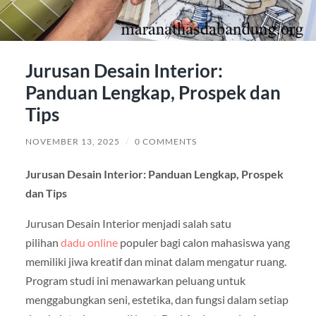
Jurusan Desain Interior:
Panduan Lengkap, Prospek dan
Tips
NOVEMBER 13, 2025
/
0 COMMENTS
Jurusan Desain Interior: Panduan Lengkap, Prospek
dan Tips
Jurusan Desain Interior menjadi salah satu
pilihan
dadu online
populer bagi calon mahasiswa yang
memiliki jiwa kreatif dan minat dalam mengatur ruang.
Program studi ini menawarkan peluang untuk
menggabungkan seni, estetika, dan fungsi dalam setiap