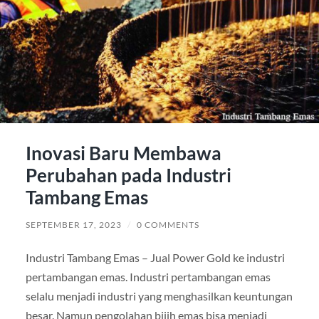
Inovasi Baru Membawa
Perubahan pada Industri
Tambang Emas
SEPTEMBER 17, 2023
/
0 COMMENTS
Industri Tambang Emas – Jual Power Gold ke industri
pertambangan emas. Industri pertambangan emas
selalu menjadi industri yang menghasilkan keuntungan
besar. Namun pengolahan bijih emas bisa menjadi