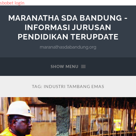
sbobet login
MARANATHA SDA BANDUNG -
INFORMASI JURUSAN
PENDIDIKAN TERUPDATE
maranathasdabandung.org
SHOW MENU
TAG:
INDUSTRI TAMBANG EMAS