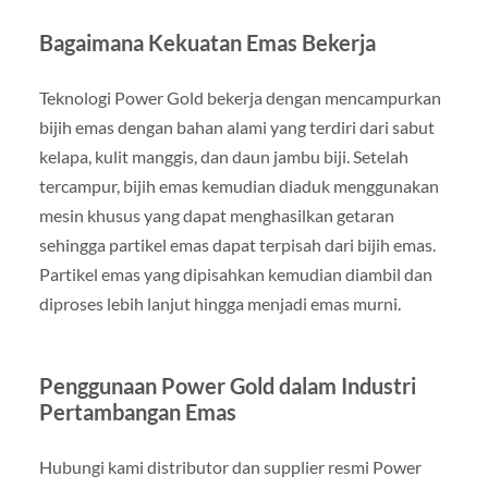
Bagaimana Kekuatan Emas Bekerja
Teknologi Power Gold bekerja dengan mencampurkan
bijih emas dengan bahan alami yang terdiri dari sabut
kelapa, kulit manggis, dan daun jambu biji. Setelah
tercampur, bijih emas kemudian diaduk menggunakan
mesin khusus yang dapat menghasilkan getaran
sehingga partikel emas dapat terpisah dari bijih emas.
Partikel emas yang dipisahkan kemudian diambil dan
diproses lebih lanjut hingga menjadi emas murni.
Penggunaan Power Gold dalam Industri
Pertambangan Emas
Hubungi kami distributor dan supplier resmi Power