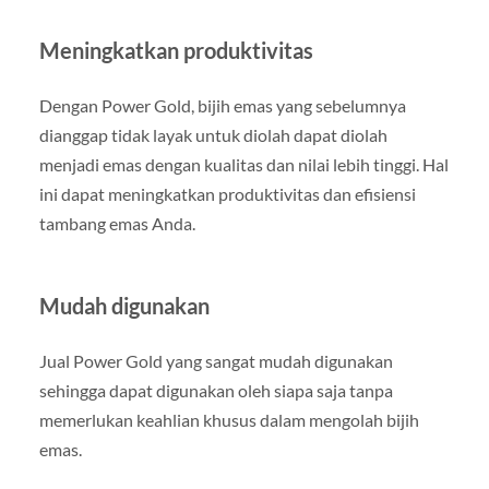
Meningkatkan produktivitas
Dengan Power Gold, bijih emas yang sebelumnya
dianggap tidak layak untuk diolah dapat diolah
menjadi emas dengan kualitas dan nilai lebih tinggi. Hal
ini dapat meningkatkan produktivitas dan efisiensi
tambang emas Anda.
Mudah digunakan
Jual Power Gold yang sangat mudah digunakan
sehingga dapat digunakan oleh siapa saja tanpa
memerlukan keahlian khusus dalam mengolah bijih
emas.