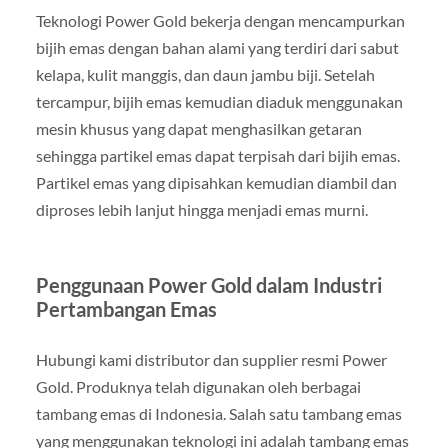
Teknologi Power Gold bekerja dengan mencampurkan
bijih emas dengan bahan alami yang terdiri dari sabut
kelapa, kulit manggis, dan daun jambu biji. Setelah
tercampur, bijih emas kemudian diaduk menggunakan
mesin khusus yang dapat menghasilkan getaran
sehingga partikel emas dapat terpisah dari bijih emas.
Partikel emas yang dipisahkan kemudian diambil dan
diproses lebih lanjut hingga menjadi emas murni.
Penggunaan Power Gold dalam Industri
Pertambangan Emas
Hubungi kami distributor dan supplier resmi Power
Gold. Produknya telah digunakan oleh berbagai
tambang emas di Indonesia. Salah satu tambang emas
yang menggunakan teknologi ini adalah tambang emas