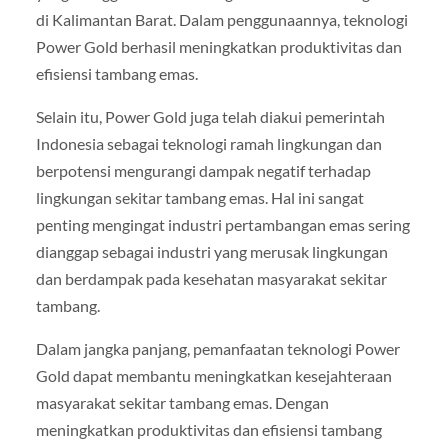
di Kalimantan Barat. Dalam penggunaannya, teknologi
Power Gold berhasil meningkatkan produktivitas dan
efisiensi tambang emas.
Selain itu, Power Gold juga telah diakui pemerintah
Indonesia sebagai teknologi ramah lingkungan dan
berpotensi mengurangi dampak negatif terhadap
lingkungan sekitar tambang emas. Hal ini sangat
penting mengingat industri pertambangan emas sering
dianggap sebagai industri yang merusak lingkungan
dan berdampak pada kesehatan masyarakat sekitar
tambang.
Dalam jangka panjang, pemanfaatan teknologi Power
Gold dapat membantu meningkatkan kesejahteraan
masyarakat sekitar tambang emas. Dengan
meningkatkan produktivitas dan efisiensi tambang