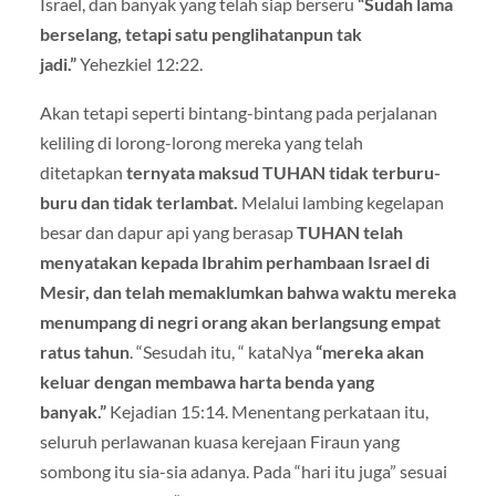
Israel, dan banyak yang telah siap berseru
“Sudah lama
berselang, tetapi satu penglihatanpun tak
jadi.”
Yehezkiel 12:22.
Akan tetapi seperti bintang-bintang pada perjalanan
keliling di lorong-lorong mereka yang telah
ditetapkan
ternyata maksud TUHAN tidak terburu-
buru dan tidak terlambat.
Melalui lambing kegelapan
besar dan dapur api yang berasap
TUHAN telah
menyatakan kepada Ibrahim perhambaan Israel di
Mesir, dan telah memaklumkan bahwa waktu mereka
menumpang di negri orang akan berlangsung empat
ratus tahun
. “Sesudah itu, “ kataNya
“mereka akan
keluar dengan membawa harta benda yang
banyak.”
Kejadian 15:14. Menentang perkataan itu,
seluruh perlawanan kuasa kerejaan Firaun yang
sombong itu sia-sia adanya. Pada “hari itu juga” sesuai