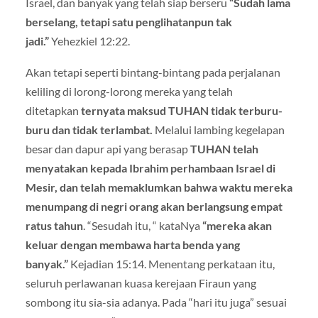
Israel, dan banyak yang telah siap berseru
“Sudah lama
berselang, tetapi satu penglihatanpun tak
jadi.”
Yehezkiel 12:22.
Akan tetapi seperti bintang-bintang pada perjalanan
keliling di lorong-lorong mereka yang telah
ditetapkan
ternyata maksud TUHAN tidak terburu-
buru dan tidak terlambat.
Melalui lambing kegelapan
besar dan dapur api yang berasap
TUHAN telah
menyatakan kepada Ibrahim perhambaan Israel di
Mesir, dan telah memaklumkan bahwa waktu mereka
menumpang di negri orang akan berlangsung empat
ratus tahun
. “Sesudah itu, “ kataNya
“mereka akan
keluar dengan membawa harta benda yang
banyak.”
Kejadian 15:14. Menentang perkataan itu,
seluruh perlawanan kuasa kerejaan Firaun yang
sombong itu sia-sia adanya. Pada “hari itu juga” sesuai