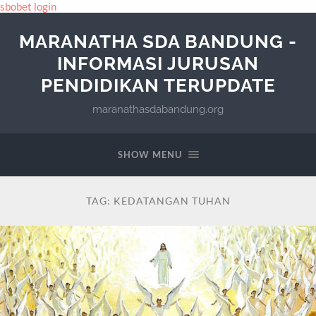
sbobet login
MARANATHA SDA BANDUNG -
INFORMASI JURUSAN
PENDIDIKAN TERUPDATE
maranathasdabandung.org
SHOW MENU
TAG:
KEDATANGAN TUHAN