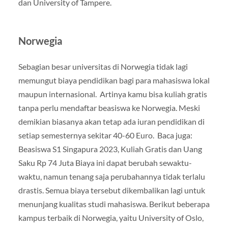
dan University of Tampere.
Norwegia
Sebagian besar universitas di Norwegia tidak lagi
memungut biaya pendidikan bagi para mahasiswa lokal
maupun internasional. Artinya kamu bisa kuliah gratis
tanpa perlu mendaftar beasiswa ke Norwegia. Meski
demikian biasanya akan tetap ada iuran pendidikan di
setiap semesternya sekitar 40-60 Euro. Baca juga:
Beasiswa S1 Singapura 2023, Kuliah Gratis dan Uang
Saku Rp 74 Juta Biaya ini dapat berubah sewaktu-
waktu, namun tenang saja perubahannya tidak terlalu
drastis. Semua biaya tersebut dikembalikan lagi untuk
menunjang kualitas studi mahasiswa. Berikut beberapa
kampus terbaik di Norwegia, yaitu University of Oslo,