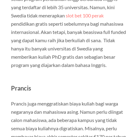
yang terdaftar di lebih 35 universitas. Namun, kini
Swedia tidak menerapkan
slot bet 100 perak
pendidikan gratis seperti sebelumnya bagi mahasiswa
internasional. Akan tetapi, banyak beasiswa full funded
yang dapat kamu raih jika berkuliah di sana. Tidak
hanya itu banyak universitas di Swedia yang
memberikan kuliah PhD gratis dan sebagian besar
program yang diajarkan dalam bahasa Inggris.
Prancis
Prancis juga menggratiskan biaya kuliah bagi warga
negaranya dan mahasiswa asing. Namun perlu diingat
calon mahasiswa, ada beberapa kampus yang tidak
semua biaya kuliahnya digratiskan. Misalnya, perlu
membayar biaya akhir semester sekitar €170 per tahun