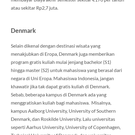
atau sekitar Rp2,7 juta.
Denmark
Selain dikenal dengan destinasi wisata yang
menakjubkan di Eropa, Denmark juga memberikan
program gratis kuliah mulai jenjang bachelor (S1)
hingga master (S2) untuk mahasiswa yang berasal dari
negara di Uni Eropa. Mahasiswa Indonesia, jangan
khawatir jika tak dapat gratis kuliah di Denmark.
Sebab, beberapa kampus di Denmark ada yang
menggratiskan kuliah bagi mahasiswa. Misalnya,
kampus Aalborg University, University of Southern
Denmark, dan Roskilde University. Lalu universitas
seperti Aarhus University, University of Copenhagen,