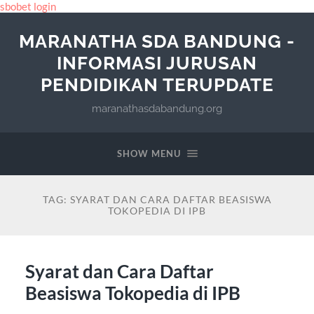
sbobet login
MARANATHA SDA BANDUNG -
INFORMASI JURUSAN
PENDIDIKAN TERUPDATE
maranathasdabandung.org
SHOW MENU
TAG:
SYARAT DAN CARA DAFTAR BEASISWA
TOKOPEDIA DI IPB
Syarat dan Cara Daftar
Beasiswa Tokopedia di IPB