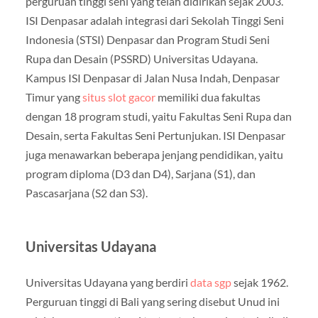
perguruan tinggi seni yang telah didirikan sejak 2003.
ISI Denpasar adalah integrasi dari Sekolah Tinggi Seni
Indonesia (STSI) Denpasar dan Program Studi Seni
Rupa dan Desain (PSSRD) Universitas Udayana.
Kampus ISI Denpasar di Jalan Nusa Indah, Denpasar
Timur yang
situs slot gacor
memiliki dua fakultas
dengan 18 program studi, yaitu Fakultas Seni Rupa dan
Desain, serta Fakultas Seni Pertunjukan. ISI Denpasar
juga menawarkan beberapa jenjang pendidikan, yaitu
program diploma (D3 dan D4), Sarjana (S1), dan
Pascasarjana (S2 dan S3).
Universitas Udayana
Universitas Udayana yang berdiri
data sgp
sejak 1962.
Perguruan tinggi di Bali yang sering disebut Unud ini