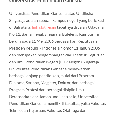
Universitas Pendidikan Ganesha
Universitas Pendidikan Ganesha atau Undiksha
Singaraja adalah sebuah kampus negeri yang berlokasi
di Bali utara,
link slot resmi
tepatnya di Jalan Udayana
No.11, Banjar Tegal, Singaraja, Buleleng. Kampus ini
berdiri pada 11 Mei 2006 berdasarkan Keputusan
Presiden Republik Indonesia Nomor 11 Tahun 2006
dan merupakan pengembangan dari Institut Keguruan
dan Ilmu Pendidikan Negeri (IKIP Negeri) Singaraja.
Universitas Pendidikan Ganesha menawarkan
berbagai jenjang pendidikan, mulai dari Program
Diploma, Sarjana, Magister, Doktor, dan berbagai
Program Profesi dari berbagai disiplin ilmu.
Berdasarkan dari laman undiksha.ac.id, Universitas
Pendidikan Ganesha memiliki 8 fakultas, yaitu Fakultas
Teknik dan Kejuruan, Fakultas Olahraga dan