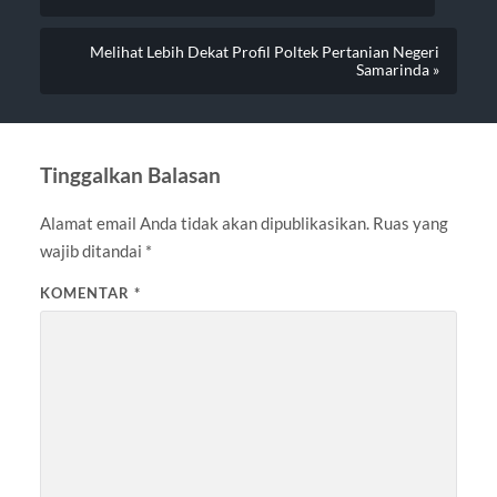
Melihat Lebih Dekat Profil Poltek Pertanian Negeri
Samarinda »
Tinggalkan Balasan
Alamat email Anda tidak akan dipublikasikan.
Ruas yang
wajib ditandai
*
KOMENTAR
*