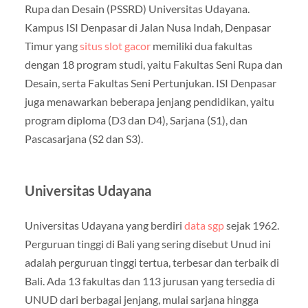
Rupa dan Desain (PSSRD) Universitas Udayana.
Kampus ISI Denpasar di Jalan Nusa Indah, Denpasar
Timur yang
situs slot gacor
memiliki dua fakultas
dengan 18 program studi, yaitu Fakultas Seni Rupa dan
Desain, serta Fakultas Seni Pertunjukan. ISI Denpasar
juga menawarkan beberapa jenjang pendidikan, yaitu
program diploma (D3 dan D4), Sarjana (S1), dan
Pascasarjana (S2 dan S3).
Universitas Udayana
Universitas Udayana yang berdiri
data sgp
sejak 1962.
Perguruan tinggi di Bali yang sering disebut Unud ini
adalah perguruan tinggi tertua, terbesar dan terbaik di
Bali. Ada 13 fakultas dan 113 jurusan yang tersedia di
UNUD dari berbagai jenjang, mulai sarjana hingga