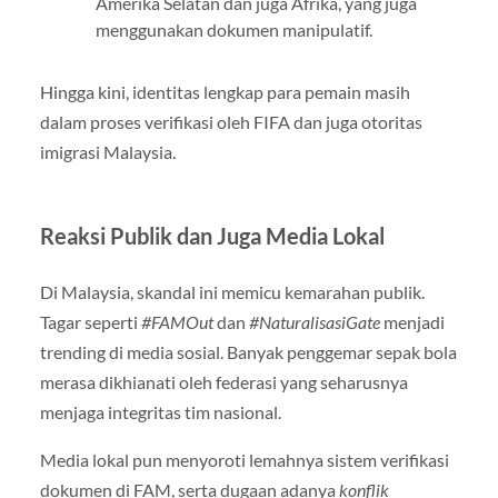
Amerika Selatan dan juga Afrika, yang juga
menggunakan dokumen manipulatif.
Hingga kini, identitas lengkap para pemain masih
dalam proses verifikasi oleh FIFA dan juga otoritas
imigrasi Malaysia.
Reaksi Publik dan Juga Media Lokal
Di Malaysia, skandal ini memicu kemarahan publik.
Tagar seperti
#FAMOut
dan
#NaturalisasiGate
menjadi
trending di media sosial. Banyak penggemar sepak bola
merasa dikhianati oleh federasi yang seharusnya
menjaga integritas tim nasional.
Media lokal pun menyoroti lemahnya sistem verifikasi
dokumen di FAM, serta dugaan adanya
konflik