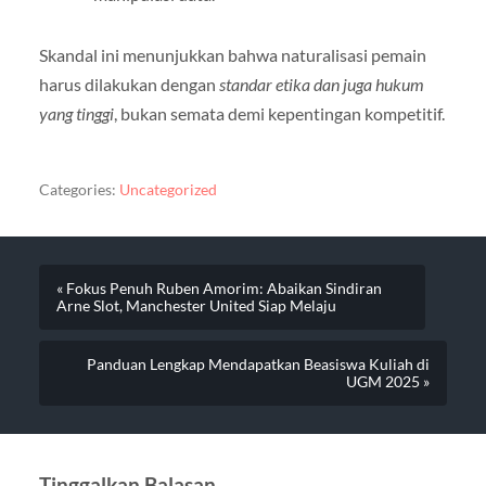
Skandal ini menunjukkan bahwa naturalisasi pemain
harus dilakukan dengan
standar etika dan juga hukum
yang tinggi
, bukan semata demi kepentingan kompetitif.
Categories:
Uncategorized
« Fokus Penuh Ruben Amorim: Abaikan Sindiran
Arne Slot, Manchester United Siap Melaju
Panduan Lengkap Mendapatkan Beasiswa Kuliah di
UGM 2025 »
Tinggalkan Balasan