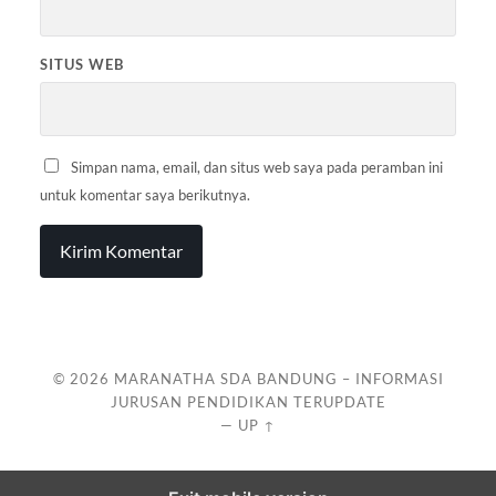
SITUS WEB
Simpan nama, email, dan situs web saya pada peramban ini
untuk komentar saya berikutnya.
© 2026
MARANATHA SDA BANDUNG – INFORMASI
JURUSAN PENDIDIKAN TERUPDATE
—
UP ↑