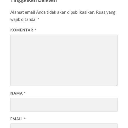
Alamat email Anda tidak akan dipublikasikan.
Ruas yang
wajib ditandai
*
KOMENTAR
*
NAMA
*
EMAIL
*