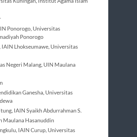
sitas Kuningan, Institut Agama Islam
r
AIN Ponorogo, Universitas
madiyah Ponorogo
, IAIN Lhokseumawe, Universitas
itas Negeri Malang, UIN Maulana
un
endidikan Ganesha, Universitas
adewa
itung, IAIN Syaikh Abdurrahman S.
tan Maulana Hasanuddin
ngkulu, IAIN Curup, Universitas