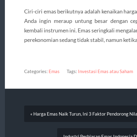
Ciri-ciri emas berikutnya adalah kenaikan harg
Anda ingin meraup untung besar dengan ce
kembali instrumen ini. Emas seringkali mengala
perekonomian sedang tidak stabil, namun ketika
Categories:
Emas
Tags:
Investasi Emas atau Saham
« Harga Emas Naik Turun, Ini 3 Faktor Pendorong Nil
Industri Perhiasan Emas Indonesia 