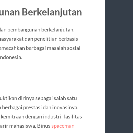
nan Berkelanjutan
l dan pembangunan berkelanjutan.
asyarakat dan penelitian berbasis
memecahkan berbagai masalah sosial
Indonesia.
ktikan dirinya sebagai salah satu
 berbagai prestasi dan inovasinya.
emitraan dengan industri, fasilitas
arir mahasiswa, Binus
spaceman