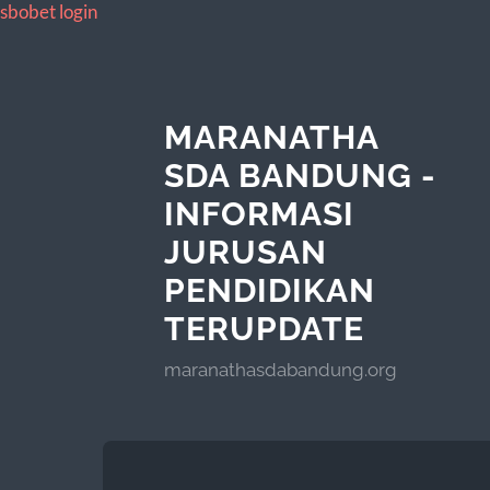
sbobet login
MARANATHA
SDA BANDUNG -
INFORMASI
JURUSAN
PENDIDIKAN
TERUPDATE
maranathasdabandung.org