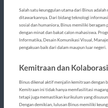
Salah satu keunggulan utama dari Binus adalah
ditawarkannya. Dari bidang teknologi informasi, 
sosial dan humaniora, Binus memiliki beragam p
dengan minat dan bakat calon mahasiswa. Progr
Informatika, Desain Komunikasi Visual, Manaje
pengakuan baik dari dalam maupun luar negeri.
Kemitraan dan Kolaborasi
Binus dikenal aktif menjalin kemitraan dengan 
Kemitraan ini tidak hanya memfasilitasi magang
tetapi juga memastikan kurikulum yang disusun 
Dengan demikian, lulusan Binus memiliki keungg