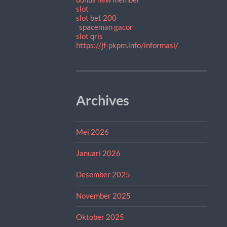
slot
slot bet 200
spaceman gacor
slot qris
https://jf-pkpm.info/informasi/
Archives
Mei 2026
Januari 2026
Desember 2025
November 2025
Oktober 2025