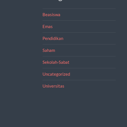
Beasiswa
Emas
Pendidikan
Saham
Sekolah-Sabat
Uncategorized
Universitas