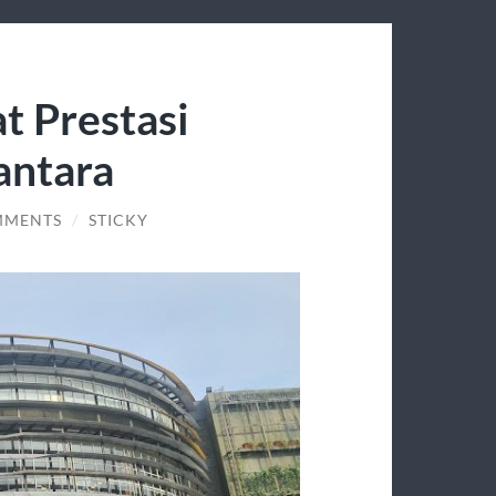
t Prestasi
antara
MMENTS
/
STICKY