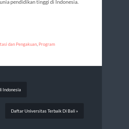
nia pendidikan tinggi di Indonesia.
tasi dan Pengakuan
,
Program
i Indonesia
Daftar Universitas Terbaik Di Bali »