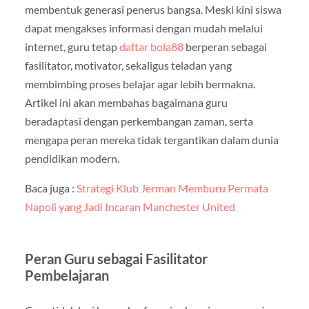
membentuk generasi penerus bangsa. Meski kini siswa
dapat mengakses informasi dengan mudah melalui
internet, guru tetap
daftar bola88
berperan sebagai
fasilitator, motivator, sekaligus teladan yang
membimbing proses belajar agar lebih bermakna.
Artikel ini akan membahas bagaimana guru
beradaptasi dengan perkembangan zaman, serta
mengapa peran mereka tidak tergantikan dalam dunia
pendidikan modern.
Baca juga :
Strategi Klub Jerman Memburu Permata
Napoli yang Jadi Incaran Manchester United
Peran Guru sebagai Fasilitator
Pembelajaran