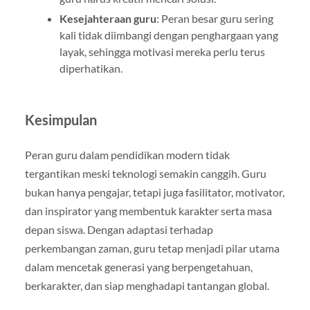
Kesejahteraan guru
: Peran besar guru sering
kali tidak diimbangi dengan penghargaan yang
layak, sehingga motivasi mereka perlu terus
diperhatikan.
Kesimpulan
Peran guru dalam pendidikan modern tidak
tergantikan meski teknologi semakin canggih. Guru
bukan hanya pengajar, tetapi juga fasilitator, motivator,
dan inspirator yang membentuk karakter serta masa
depan siswa. Dengan adaptasi terhadap
perkembangan zaman, guru tetap menjadi pilar utama
dalam mencetak generasi yang berpengetahuan,
berkarakter, dan siap menghadapi tantangan global.