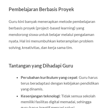
Pembelajaran Berbasis Proyek
Guru kini banyak menerapkan metode pembelajaran
berbasis proyek (project-based learning) yang
mendorong siswa untuk belajar melalui pengalaman
nyata. Hal ini menumbuhkan keterampilan problem
solving, kreativitas, dan kerja sama tim.
Tantangan yang Dihadapi Guru
Perubahan kurikulum yang cepat
: Guru harus
terus beradaptasi dengan kebijakan pendidikan
yang dinamis.
Kesenjangan teknologi
: Tidak semua sekolah
memiliki fasilitas digital memadai, sehingga
guru harus kreatif mencari solusi.