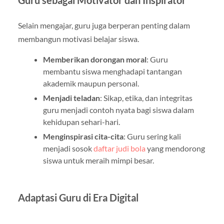
Guru sebagai Motivator dan Inspirator
Selain mengajar, guru juga berperan penting dalam
membangun motivasi belajar siswa.
Memberikan dorongan moral
: Guru
membantu siswa menghadapi tantangan
akademik maupun personal.
Menjadi teladan
: Sikap, etika, dan integritas
guru menjadi contoh nyata bagi siswa dalam
kehidupan sehari-hari.
Menginspirasi cita-cita
: Guru sering kali
menjadi sosok
daftar judi bola
yang mendorong
siswa untuk meraih mimpi besar.
Adaptasi Guru di Era Digital