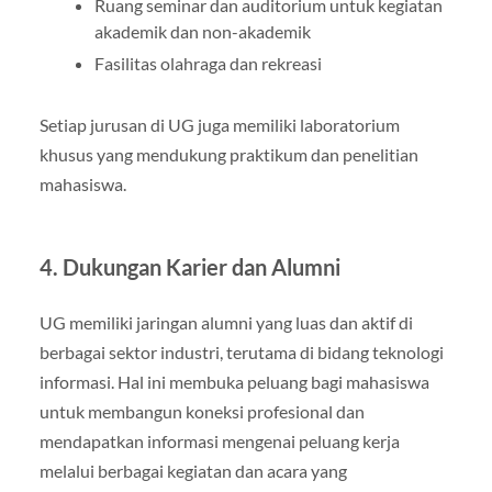
Ruang seminar dan auditorium untuk kegiatan
akademik dan non-akademik
Fasilitas olahraga dan rekreasi
Setiap jurusan di UG juga memiliki laboratorium
khusus yang mendukung praktikum dan penelitian
mahasiswa.
4. Dukungan Karier dan Alumni
UG memiliki jaringan alumni yang luas dan aktif di
berbagai sektor industri, terutama di bidang teknologi
informasi. Hal ini membuka peluang bagi mahasiswa
untuk membangun koneksi profesional dan
mendapatkan informasi mengenai peluang kerja
melalui berbagai kegiatan dan acara yang