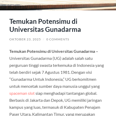
Temukan Potensimu di
Universitas Gunadarma
OKTOBER 23, 2025
/
0 COMMENTS
Temukan Potensimu di Universitas Gunadarma –
Universitas Gunadarma (UG) adalah salah satu
perguruan tinggi swasta terkemuka di Indonesia yang
telah berdiri sejak 7 Agustus 1981. Dengan visi
“Gunadarma Untuk Indonesia,” UG berkomitmen
untuk mencetak sumber daya manusia unggul yang
spaceman slot
siap menghadapi tantangan global.
Berbasis di Jakarta dan Depok, UG memiliki jaringan
kampus yang luas, termasuk di Kabupaten Penajam
Paser Utara, Kalimantan Timur, yang merupakan